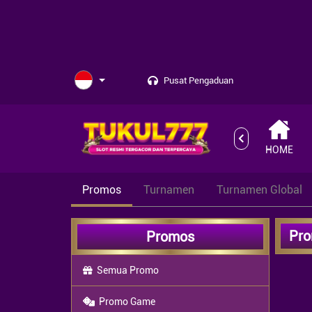
Pusat Pengaduan
HOME
Promos
Turnamen
Turnamen Global
Pro
Promos
Semua Promo
Promo Game