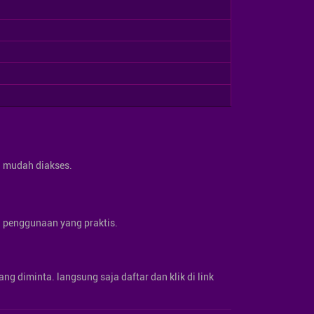
g mudah diakses.
n penggunaan yang praktis.
g diminta. langsung saja daftar dan klik di link