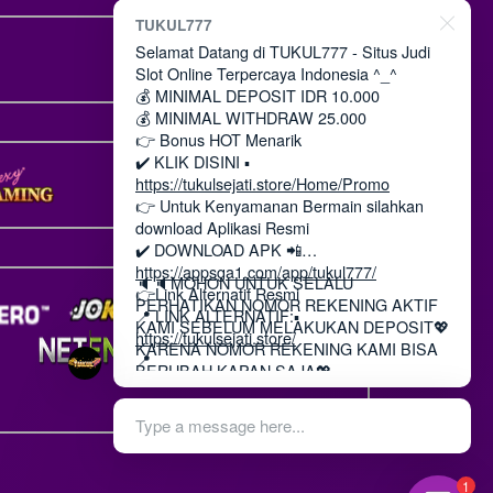
TUKUL777
Selamat Datang di TUKUL777 - Situs Judi
Slot Online Terpercaya Indonesia ^_^
💰 MINIMAL DEPOSIT IDR 10.000
💰 MINIMAL WITHDRAW 25.000
👉 Bonus HOT Menarik
✔️ KLIK DISINI ▪︎
https://tukulsejati.store/Home/Promo
👉 Untuk Kenyamanan Bermain silahkan
download Aplikasi Resmi
✔️ DOWNLOAD APK 📲
https://appsga1.com/app/tukul777/
🔈🔈MOHON UNTUK SELALU
👉Link Alternatif Resmi
PERHATIKAN NOMOR REKENING AKTIF
📍 LINK ALTERNATIF:▪︎
KAMI SEBELUM MELAKUKAN DEPOSIT💖
https://tukulsejati.store/
KARENA NOMOR REKENING KAMI BISA
📍
BERUBAH KAPAN SAJA💖
WHATSAPP:▪︎►
https://wa.me62859749700
75
📍 TELEGRAM:▪︎
Type a message here...
https://t.me/+fL1_VKJdoEQ1YjQ1
📍 RTP MAXWIN:▪︎
https://18rtptukul777.asia
1