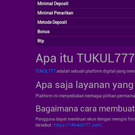
Minimal Deposit
Minimal Penarikan
Metode Deposit
Bonus
Rtp
Apa itu TUKUL777
TUKUL777
adalah sebuah platform digital yang men
Apa saja layanan yang
Platform ini menyediakan berbagai pilihan permain
Bagaimana cara membuat
Pengguna dapat membuat akun dengan mengisi formuli
tersebut :
https://14tukul777.com/
.