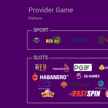
Provider Game
Platform
SPORT
SLOTS