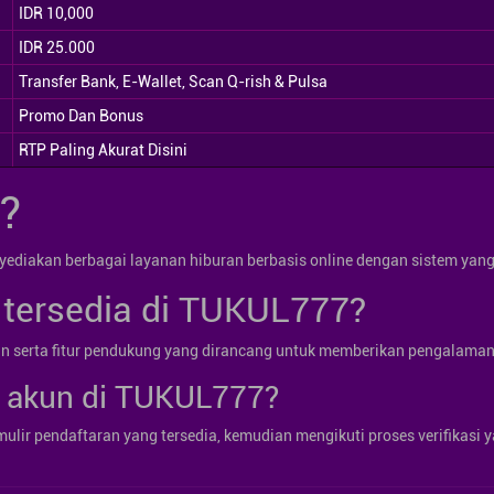
IDR 10,000
IDR 25.000
Transfer Bank, E-Wallet, Scan Q-rish & Pulsa
Promo Dan Bonus
RTP Paling Akurat Disini
?
yediakan berbagai layanan hiburan berbasis online dengan sistem yan
 tersedia di TUKUL777?
an serta fitur pendukung yang dirancang untuk memberikan pengalama
 akun di TUKUL777?
r pendaftaran yang tersedia, kemudian mengikuti proses verifikasi yan