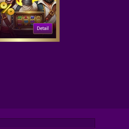
Detail