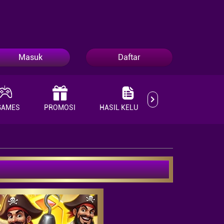
Masuk
Daftar
GAMES
PROMOSI
HASIL KELUARAN
LUCKY WHEE