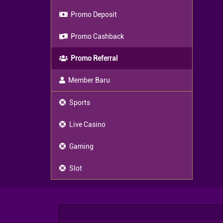
Promo Deposit
Promo Cashback
Promo Referral
Member Baru
Sports
Live Casino
Gaming
Slot